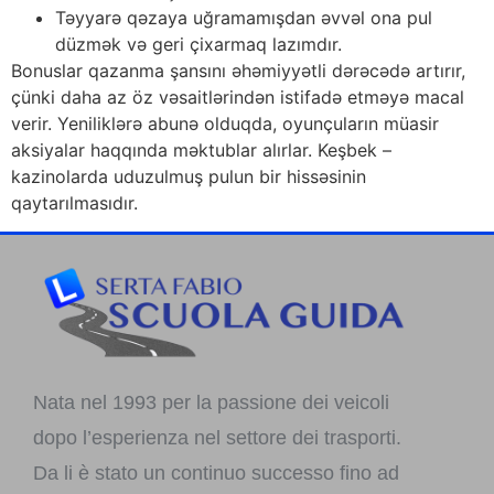
Təyyarə qəzaya uğramamışdan əvvəl ona pul
düzmək və geri çixarmaq lazımdır.
Bonuslar qazanma şansını əhəmiyyətli dərəcədə artırır,
çünki daha az öz vəsaitlərindən istifadə etməyə macal
verir. Yeniliklərə abunə olduqda, oyunçuların müasir
aksiyalar haqqında məktublar alırlar. Keşbek –
kazinolarda uduzulmuş pulun bir hissəsinin
qaytarılmasıdır.
Nata nel 1993 per la passione dei veicoli
dopo l’esperienza nel settore dei trasporti.
Da li è stato un continuo successo fino ad