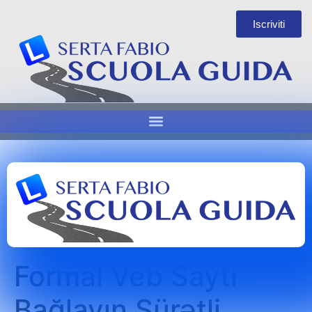
Iscriviti
Formal Veb Saytı
Bağlayın️ Sürətli