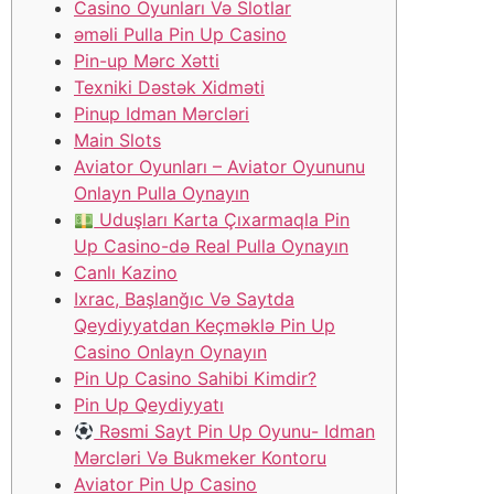
Casino Oyunları Və Slotlar
əməli Pulla Pin Up Casino
Pin-up Mərc Xətti
Texniki Dəstək Xidməti
Pinup Idman Mərcləri
Main Slots
Aviator Oyunları – Aviator Oyununu
Onlayn Pulla Oynayın
Uduşları Karta Çıxarmaqla Pin
Up Casino-də Real Pulla Oynayın
Canlı Kazino
Ixrac, Başlanğıc Və Saytda
Qeydiyyatdan Keçməklə Pin Up
Casino Onlayn Oynayın
Pin Up Casino Sahibi Kimdir?
Pin Up Qeydiyyatı
Rəsmi Sayt Pin Up Oyunu- Idman
Mərcləri Və Bukmeker Kontoru
Aviator Pin Up Casino