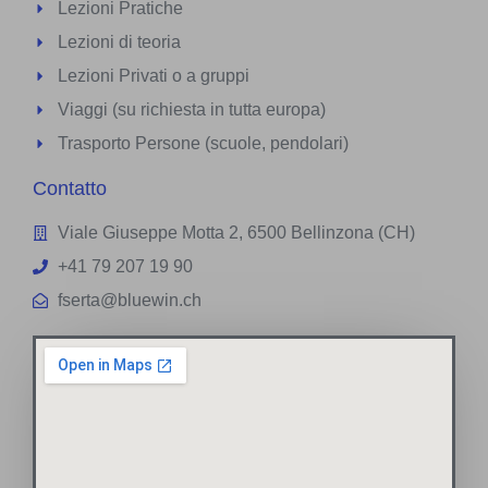
Lezioni Pratiche
Lezioni di teoria
Lezioni Privati o a gruppi
Viaggi (su richiesta in tutta europa)
Trasporto Persone (scuole, pendolari)
Contatto
Viale Giuseppe Motta 2, 6500 Bellinzona (CH)
+41 79 207 19 90
fserta@bluewin.ch