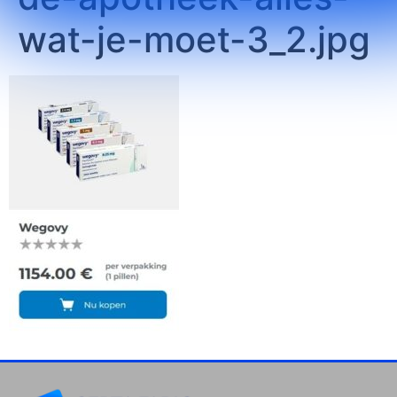
wat-je-moet-3_2.jpg