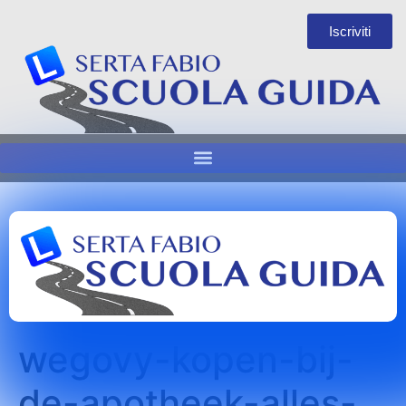
Iscriviti
wegovy-kopen-bij-
de-apotheek-alles-