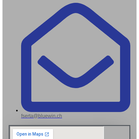
fserta@bluewin.ch