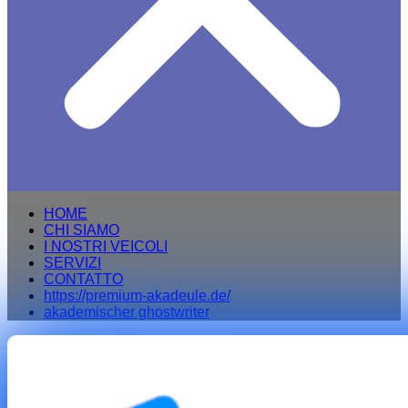
HOME
CHI SIAMO
I NOSTRI VEICOLI
SERVIZI
CONTATTO
https://premium-akadeule.de/
akademischer ghostwriter